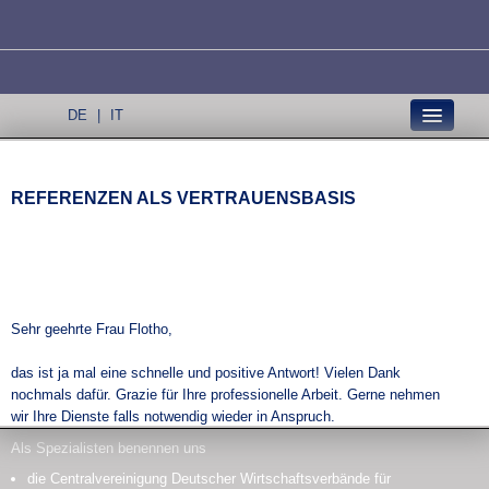
DE
|
IT
Prinzipien
Team
REFERENZEN ALS VERTRAUENSBASIS
Spezialisierung
Mandanten
Referenzen
Kontakt
Sehr geehrte Frau Flotho,
das ist ja mal eine schnelle und positive Antwort! Vielen Dank
nochmals dafür. Grazie für Ihre professionelle Arbeit. Gerne nehmen
wir Ihre Dienste falls notwendig wieder in Anspruch.
René Michaelis, MICHAELIS Fashion Agency
Als Spezialisten benennen uns
München, 07.12.2012
die Centralvereinigung Deutscher Wirtschaftsverbände für