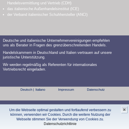
Handelsvermittlung und Vertrieb (CDH)
das italienische Außenhandelsinstitut (ICE)
der Verband italienischer Schuhhersteller (ANCI)
Sehr geehrter Herr Herrmann,
[...]
Dank der professionellen Abwicklung des Gesamtvorganges durch
Frau Rechtsanwältin Flotho konnte der Rechtsstreit mit MAP in relativ
Deutsche und italienische Unternehmervereinigungen empfehlen
uns als Berater in Fragen des grenzüberschreitenden Handels.
kurzer Zeit von nur 8 Monaten zu meiner vollsten Zufriedenheit
beendet werden.
Handelskammern in Deutschland und Italien vertrauen auf unsere
juristische Unterstützung.
Zusammenfassend bestätige ich Ihnen, dass ich mit den Leistungen
Wir werden regelmäßig als Referenten für internationales
der Anwaltskanzlei Flotho uneingeschränkt zufrieden war und
Vertriebsrecht eingeladen.
aufgrund meiner Erfahrungen kann ich nur jedem Mitglied raten, sich
in ähnlich gelagerten Fällen der Hilfe von Frau Rechtsanwältin Flotho
zu bedienen.
Deutsch |
Italiano
Impressum
Datenschutz
Manfred UFER Industrieberatung, Schreiben an CDH Bayern
Farchant bei Garmisch, 14.09.2012
Glossar
✖
Um die Webseite optimal gestalten und fortlaufend verbessern zu
Hallo Herr Schober,
können, verwenden wir Cookies. Durch die weitere Nutzung der
Webseite stimmen Sie der Verwendung von Cookies zu.
Datenschutzrichtlinie
na da hat ja der 1. Versuch mit Ihnen einen erfreulichen Ausgang